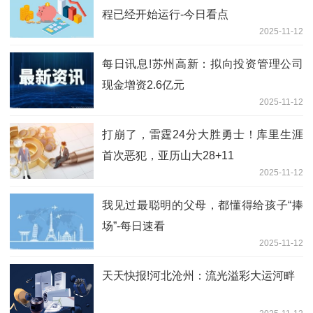
程已经开始运行-今日看点
2025-11-12
每日讯息!苏州高新：拟向投资管理公司
现金增资2.6亿元
2025-11-12
打崩了，雷霆24分大胜勇士！库里生涯
首次恶犯，亚历山大28+11
2025-11-12
我见过最聪明的父母，都懂得给孩子“捧
场”-每日速看
2025-11-12
天天快报!河北沧州：流光溢彩大运河畔