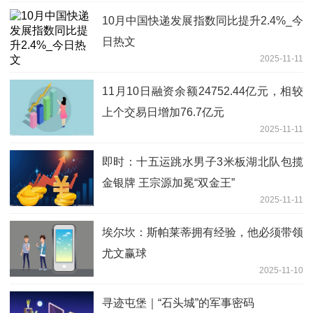
10月中国快递发展指数同比提升2.4%_今
日热文
2025-11-11
11月10日融资余额24752.44亿元，相较
上个交易日增加76.7亿元
2025-11-11
即时：十五运跳水男子3米板湖北队包揽
金银牌 王宗源加冕“双金王”
2025-11-11
埃尔坎：斯帕莱蒂拥有经验，他必须带领
尤文赢球
2025-11-10
寻迹屯堡｜“石头城”的军事密码