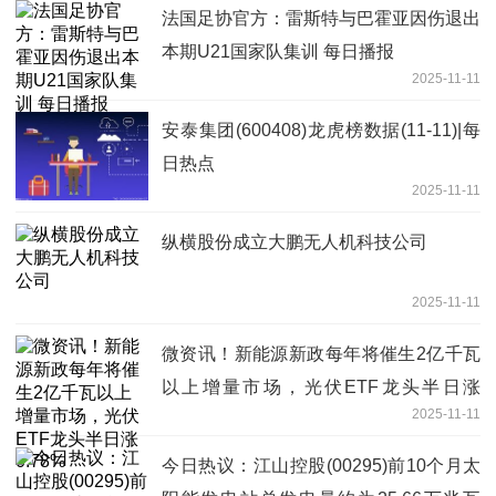
法国足协官方：雷斯特与巴霍亚因伤退出
本期U21国家队集训 每日播报
2025-11-11
安泰集团(600408)龙虎榜数据(11-11)|每
日热点
2025-11-11
纵横股份成立大鹏无人机科技公司
2025-11-11
微资讯！新能源新政每年将催生2亿千瓦
以上增量市场，光伏ETF龙头半日涨
2025-11-11
0.78%
今日热议：江山控股(00295)前10个月太