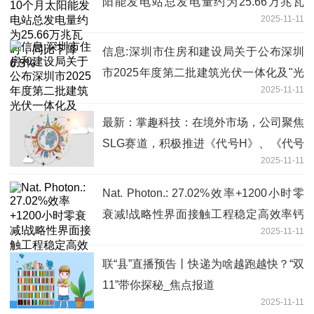
阳能发电站总发电量约为25.66万兆瓦
2025-11-11
时，同比下降6.5%
信息:深圳市住房和建设局关于公布深圳
市2025年度第二批建筑光伏一体化及"光
2025-11-11
储直柔"建筑试点项目的通知
最新：掌趣科技：在境外市场，公司聚焦
SLG赛道，积极推进《代号H》、《代号
2025-11-11
S》等项目的研发和调测调优进度
Nat. Photon.: 27.02%效率+1200小时零
衰减!战略性界面接触工程稳定高效率钙
2025-11-11
钛矿太阳能电池
联“县”直播预告丨快递为啥越跑越快？“双
11”带你探秘_焦点报道
2025-11-11