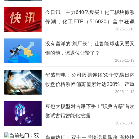
今日讯！主力640亿爆买！化工板块掀涨
停潮，化工ETF（516020）盘中狂飙
2025-11-13
4.32%！多重利好持续发酵
没有留洋的“刘厂长”，让鲁能球迷又爱又
恨的他，该退位让贤了？
2025-11-13
华盛锂电：公司股票连续30个交易日内
收盘价格涨幅偏离值累计达200%，严重
2025-11-13
异常波动！前三季营收增62%仍亏损 焦
点速读
豆包大模型对古籍下手！“识典古籍”首次
尝试古籍智能化挖掘
2025-11-13
当前热门：双十一后快递量暴涨 高校快