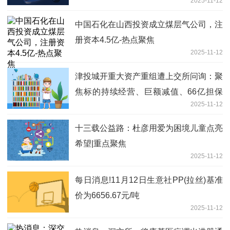
2025-11-12
中国石化在山西投资成立煤层气公司，注
册资本4.5亿-热点聚焦
2025-11-12
津投城开重大资产重组遭上交所问询：聚
焦标的持续经营、巨额减值、66亿担保
2025-11-12
和债务风险
十三载公益路：杜彦用爱为困境儿童点亮
希望|重点聚焦
2025-11-12
每日消息!11月12日生意社PP(拉丝)基准
价为6656.67元/吨
2025-11-12